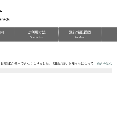
案内
ご利用方法
飛行場配置図
Orientation
AreaMap
土・日曜日)が使用できなくなりました。 期日が短いお知らせになって
…続きを読む