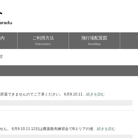
案内
ご利用方法
飛行場配置図
Orientation
AreaMap
せ
入場辞退できませんのでご了承ください。 6月9.10.11
…続きを読む
。 6月9.10.11.12日は農薬散布練習会でBエリアの使
…続きを読む